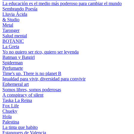
La educación es el medio más poderoso para cambiar el mundo
Sembrando Poesía
Lluvia Ácida
& Studio
Metal
Taronger
Salud mental
BOTANIC
La Greta
Yo no quiero ser rico, quiero ser leyenda
Batman y Batgirl
Spiderman
Perfumarte
Time's up. There is no planet B
Igualdad para vivir, diversidad para convivir
Ephemeral art
Somos libres, somos poderosas
A conspiracy of silent
Taska La Reina
Fox Life
Chueky
Hola
Palestina
La tinta que habito
Estanquers de Valencia