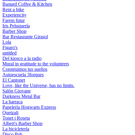
Bastard Coffee & Kitchen
Rent a bike
Experiencity
Farem futur
Iris Peluquería
Barber Shop
Bar Restaurante Girasol
Lola
Figaro's
untitled
Del kiosco a la radio
Mural in gratitude to the volunteers
Construimos tus sueños
Autoescuela 3forques
El Cantonet
Love, like the Universe, has no limits.
Salón Giovane
Darkness Metal Bar
La barraca
Papelería Hogwarts Express
Quetzali
Tonet i Roseta
Albert's Barber Shop
La bicicletería
Disco Pub