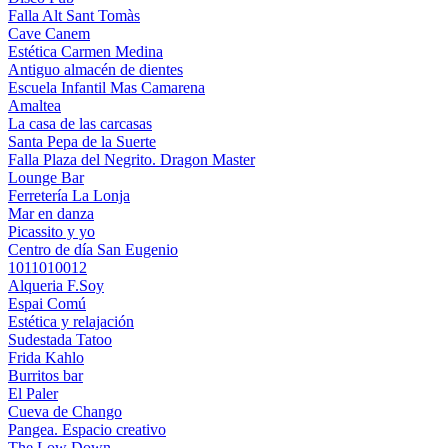
Falla Alt Sant Tomàs
Cave Canem
Estética Carmen Medina
Antiguo almacén de dientes
Escuela Infantil Mas Camarena
Amaltea
La casa de las carcasas
Santa Pepa de la Suerte
Falla Plaza del Negrito. Dragon Master
Lounge Bar
Ferretería La Lonja
Mar en danza
Picassito y yo
Centro de día San Eugenio
1011010012
Alqueria F.Soy
Espai Comú
Estética y relajación
Sudestada Tatoo
Frida Kahlo
Burritos bar
El Paler
Cueva de Chango
Pangea. Espacio creativo
The Low Down