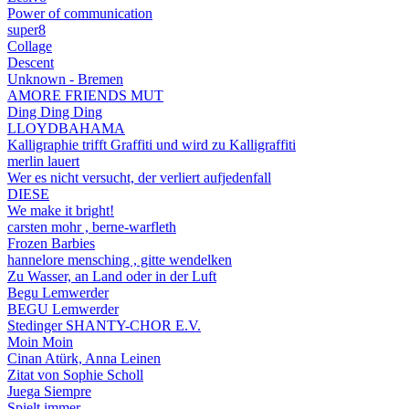
Power of communication
super8
Collage
Descent
Unknown - Bremen
AMORE FRIENDS MUT
Ding Ding Ding
LLOYDBAHAMA
Kalligraphie trifft Graffiti und wird zu Kalligraffiti
merlin lauert
Wer es nicht versucht, der verliert aufjedenfall
DIESE
We make it bright!
carsten mohr , berne-warfleth
Frozen Barbies
hannelore mensching , gitte wendelken
Zu Wasser, an Land oder in der Luft
Begu Lemwerder
BEGU Lemwerder
Stedinger SHANTY-CHOR E.V.
Moin Moin
Cinan Atürk, Anna Leinen
Zitat von Sophie Scholl
Juega Siempre
Spielt immer