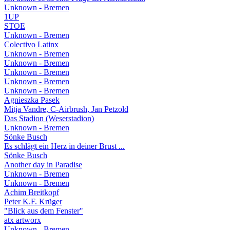
Unknown - Bremen
1UP
STOE
Unknown - Bremen
Colectivo Latinx
Unknown - Bremen
Unknown - Bremen
Unknown - Bremen
Unknown - Bremen
Unknown - Bremen
Agnieszka Pasek
Mitja Vandre, C-Airbrush, Jan Petzold
Das Stadion (Weserstadion)
Unknown - Bremen
Sönke Busch
Es schlägt ein Herz in deiner Brust ...
Sönke Busch
Another day in Paradise
Unknown - Bremen
Unknown - Bremen
Achim Breitkopf
Peter K.F. Krüger
"Blick aus dem Fenster"
atx artworx
Unknown - Bremen