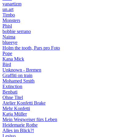
vanartizm
un.art
Timbo
Monsters
Phisl
bobbie serrano
Naima
blueeye
Holm the tooth, Pars pro Foto
Pope
Kana Mick
Bird
Unknown - Bremen
Graffiti on train
Mohamed Smith
Extinction
Benbati
Ohne Titel
Atelier Konfetti Brake
Mehr Konfetti
Katja Müller
Mein Wegweiser fürs Leben
Heidemarie Rothe
Alles im Blick?!
Lesivo