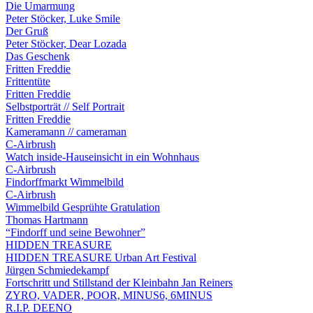
Die Umarmung
Peter Stöcker, Luke Smile
Der Gruß
Peter Stöcker, Dear Lozada
Das Geschenk
Fritten Freddie
Frittentüte
Fritten Freddie
Selbstporträt // Self Portrait
Fritten Freddie
Kameramann // cameraman
C-Airbrush
Watch inside-Hauseinsicht in ein Wohnhaus
C-Airbrush
Findorffmarkt Wimmelbild
C-Airbrush
Wimmelbild Gesprühte Gratulation
Thomas Hartmann
“Findorff und seine Bewohner”
HIDDEN TREASURE
HIDDEN TREASURE Urban Art Festival
Jürgen Schmiedekampf
Fortschritt und Stillstand der Kleinbahn Jan Reiners
ZYRO, VADER, POOR, MINUS6, 6MINUS
R.I.P. DEENO