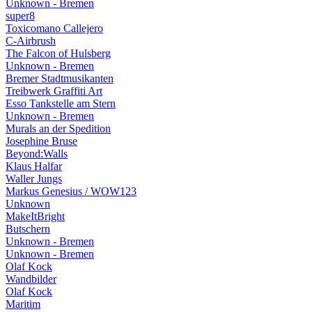
Unknown - Bremen
super8
Toxicomano Callejero
C-Airbrush
The Falcon of Hulsberg
Unknown - Bremen
Bremer Stadtmusikanten
Treibwerk Graffiti Art
Esso Tankstelle am Stern
Unknown - Bremen
Murals an der Spedition
Josephine Bruse
Beyond:Walls
Klaus Halfar
Waller Jungs
Markus Genesius / WOW123
Unknown
MakeItBright
Butschern
Unknown - Bremen
Unknown - Bremen
Olaf Kock
Wandbilder
Olaf Kock
Maritim