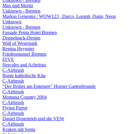
Unknown - Bremen
Max und Moritz
Unknown - Bremen
Markus Genesius / WOW123 , Darco, Loomit, Daim, Neon
Unknown
Unknown - Bremen
Fassade Penta Hotel Bremen
Doppelpack-Design
Wall of Weserpark
Regina Heygster
Friedenstunnel Bremen
D!VE
Hercules and Achelous
C-Airbrush
Bunte katholische Kita
C-Airbrush
"Der Reiher am Entensee" Horner Gartenfreunde
C-Airbrush
Montana Country 2004
C-Airbrush
Flying Parrot
C-Airbrush
Daniel Dosentrieb und die VEW
C-Airbrush
Kraken mit Sepia