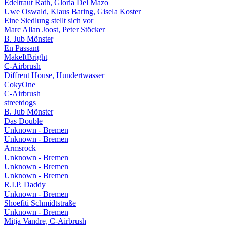
Edeltraut Rath, Gloria Del Mazo
Uwe Oswald, Klaus Baring, Gisela Koster
Eine Siedlung stellt sich vor
Marc Allan Joost, Peter Stöcker
B. Jub Mönster
En Passant
MakeItBright
C-Airbrush
Diffrent House, Hundertwasser
CokyOne
C-Airbrush
streetdogs
B. Jub Mönster
Das Double
Unknown - Bremen
Unknown - Bremen
Armsrock
Unknown - Bremen
Unknown - Bremen
Unknown - Bremen
R.I.P. Daddy
Unknown - Bremen
Shoefiti Schmidtstraße
Unknown - Bremen
Mitja Vandre, C-Airbrush