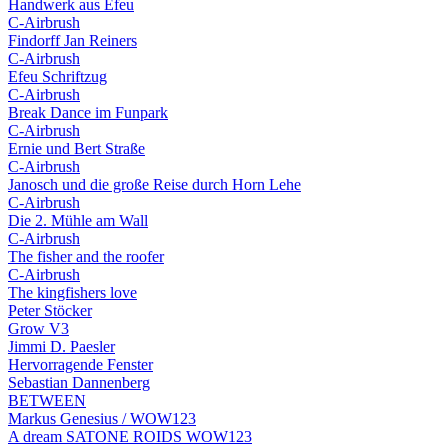
Handwerk aus Efeu
C-Airbrush
Findorff Jan Reiners
C-Airbrush
Efeu Schriftzug
C-Airbrush
Break Dance im Funpark
C-Airbrush
Ernie und Bert Straße
C-Airbrush
Janosch und die große Reise durch Horn Lehe
C-Airbrush
Die 2. Mühle am Wall
C-Airbrush
The fisher and the roofer
C-Airbrush
The kingfishers love
Peter Stöcker
Grow V3
Jimmi D. Paesler
Hervorragende Fenster
Sebastian Dannenberg
BETWEEN
Markus Genesius / WOW123
A dream SATONE ROIDS WOW123