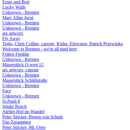
Ernie und Bert
Lucky Walls
Unknown - Bremen
Marc Allan Joost
Unknown - Bremen
Unknown - Bremen
atx artworx
Fly Away
Treks, Chris Collins, capone, Kisha, Elowsion, Patrick Przewloka
Welcome to Bremen - we're all mad here
Fritten Freddie
Unknown - Bremen
Mauerstück O-weg 12
atx artworx, capone
Unknown - Bremen
Mauerstück Schildstraße
Unknown - Bremen
Face
Unknown - Bremen
St.Pauli 8
Sönke Busch
Atelier-Hof im Wandel
Peter Stöcker, Bjoern von Schulz
Das Zusammen
Peter Stöcker, Mr. Oreo