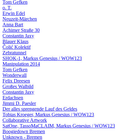
Tom Gefken
o. T.
Erwin Edel
Neuzeit-Märchen
Anna Bart
Achimer Straße 30
Constantin Jaxy
Blauer Klaus
Čolić Kolektif
Zebratunnel
SHOK-1, Markus Genesius / WOW123
Manipulation 2014
Tom Gefken
Wonderwall
Felix Dreesen
Großes Walbild
Constantin Jaxy
Erdachsen
Jimmi D. Paesler
Der alles sprengende Lauf des Geldes
Tobias Kroeger, Markus Genesius / WOW123
Collaborative Artwork
SatOne, TassoMaCLAIM, Markus Genesius / WOW123
Boogiedown Bremen
Unknown - Bremen