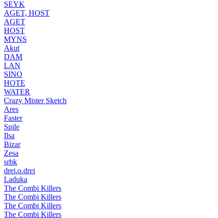
SEYK
AGET, HOST
AGET
HOST
MYNS
Akut
DAM
LAN
SINO
HOTE
WATER
Crazy Mister Sketch
Ares
Faster
Spile
Ilsa
Bizar
Zesa
srbk
drei.o.drei
Laduka
The Combi Killers
The Combi Killers
The Combi Killers
The Combi Killers