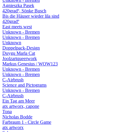
Unknown - Bremen
Agnieszka Pasek
420gradº, Sönke Busch
Bis die Häuser wieder lila sind
420gradº
East meets west
Unknown - Bremen
Unknown - Bremen
Unknown
Doppelpack-Design
Duygu Marla Cat
Joolzartqueerwork
Markus Genesius / WOW123
Unknown - Bremen
Unknown - Bremen
C-Airbrush
Science and Pictograms
Unknown - Bremen
C-Airbrush
Ein Tag am Meer
atx artworx, capone
Tona
Nicholas Bodde
Farbraum 1 - Circle Game
atx artworx