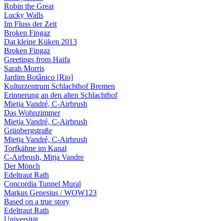
Robin the Great
Lucky Walls
Im Fluss der Zeit
Broken Fingaz
Dat kleine Küken 2013
Broken Fingaz
Greetings from Haifa
Sarah Morris
Jardim Botânico [Rio]
Kulturzentrum Schlachthof Bremen
Erinnerung an den alten Schlachthof
Mietja Vandré, C-Airbrush
Das Wohnzimmer
Mietja Vandré, C-Airbrush
Grünbergstraße
Mietja Vandré, C-Airbrush
Torfkähne im Kanal
C-Airbrush, Mitja Vandre
Der Mönch
Edeltraut Rath
Concordia Tunnel Mural
Markus Genesius / WOW123
Based on a true story
Edeltraut Rath
Universität