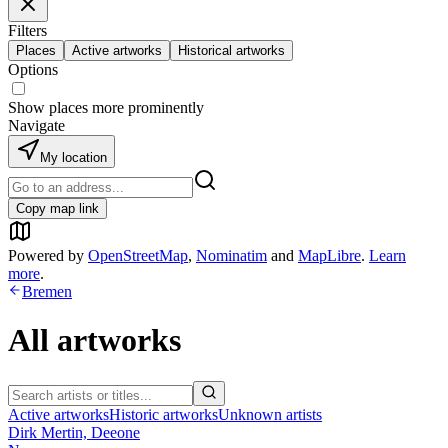
Filters
Places
Active artworks
Historical artworks
Options
Show places more prominently
Navigate
My location
Copy map link
Powered by
OpenStreetMap
,
Nominatim
and
MapLibre
.
Learn
more
.
Bremen
All artworks
Active artworks
Historic artworks
Unknown artists
Dirk Mertin, Deeone