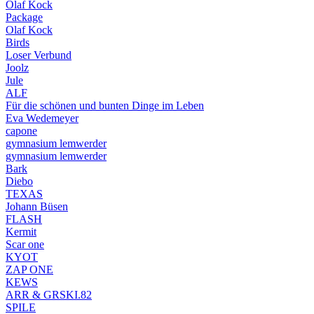
Olaf Kock
Package
Olaf Kock
Birds
Loser Verbund
Joolz
Jule
ALF
Für die schönen und bunten Dinge im Leben
Eva Wedemeyer
capone
gymnasium lemwerder
gymnasium lemwerder
Bark
Diebo
TEXAS
Johann Büsen
FLASH
Kermit
Scar one
KYOT
ZAP ONE
KEWS
ARR & GRSKI.82
SPILE