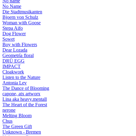
No name
No Name
Die Stadtmusikanten
Bjoern von Schulz
Woman with Goose
Stepa Aifo
Dog Flower
Sowet
Boy with Flowers
Dear Lozada
Geometría floral
DRÜ EGG
IMPACT
Cloakwork
Listen to the Nature
Antonia Lev
The Dance of Blooming
capone, atx artworx
Lina aka heavy.mentall
The Heart of the Forest
nerone
Melting Bloom
Chus
The Green Gift
Unknown - Bremen