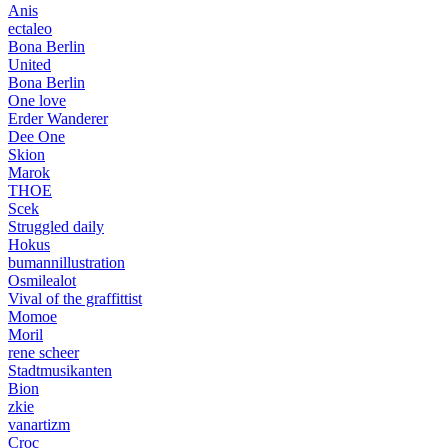
Anis
ectaleo
Bona Berlin
United
Bona Berlin
One love
Erder Wanderer
Dee One
Skion
Marok
THOE
Scek
Struggled daily
Hokus
bumannillustration
Osmilealot
Vival of the graffittist
Momoe
Moril
rene scheer
Stadtmusikanten
Bion
zkie
vanartizm
Croc