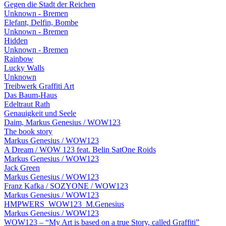
Gegen die Stadt der Reichen
Unknown - Bremen
Elefant, Delfin, Bombe
Unknown - Bremen
Hidden
Unknown - Bremen
Rainbow
Lucky Walls
Unknown
Treibwerk Graffiti Art
Das Baum-Haus
Edeltraut Rath
Genauigkeit und Seele
Daim, Markus Genesius / WOW123
The book story
Markus Genesius / WOW123
A Dream / WOW 123 feat. Belin SatOne Roids
Markus Genesius / WOW123
Jack Green
Markus Genesius / WOW123
Franz Kafka / SOZYONE / WOW123
Markus Genesius / WOW123
HMPWERS_WOW123_M.Genesius
Markus Genesius / WOW123
WOW123 – “My Art is based on a true Story, called Graffiti”