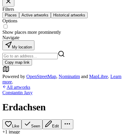
Filters
Places
Active artworks
Historical artworks
Options
Show places more prominently
Navigate
My location
Copy map link
Powered by
OpenStreetMap
,
Nominatim
and
MapLibre
.
Learn
more
.
All artworks
Constantin Jaxy
Erdachsen
Like
Seen
Edit
+
1
image