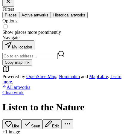
Filters
Places
Active artworks
Historical artworks
Options
Show places more prominently
Navigate
My location
Copy map link
Powered by
OpenStreetMap
,
Nominatim
and
MapLibre
.
Learn
more
.
All artworks
Cloakwork
Listen to the Nature
Like
Seen
Edit
+
1
image