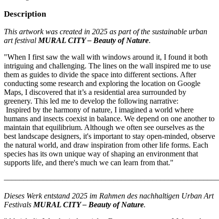
Description
This artwork was created in 2025 as part of the sustainable urban
art festival
MURAL CITY – Beauty of Nature
.
"When I first saw the wall with windows around it, I found it both
intriguing and challenging. The lines on the wall inspired me to use
them as guides to divide the space into different sections. After
conducting some research and exploring the location on Google
Maps, I discovered that it’s a residential area surrounded by
greenery. This led me to develop the following narrative:
Inspired by the harmony of nature, I imagined a world where
humans and insects coexist in balance. We depend on one another to
maintain that equilibrium. Although we often see ourselves as the
best landscape designers, it's important to stay open-minded, observe
the natural world, and draw inspiration from other life forms. Each
species has its own unique way of shaping an environment that
supports life, and there's much we can learn from that."
–––––––––––––––––––––––––––––––––––––––––––––––––––––––
Dieses Werk entstand 2025 im Rahmen des nachhaltigen Urban Art
Festivals
MURAL CITY – Beauty of Nature
.