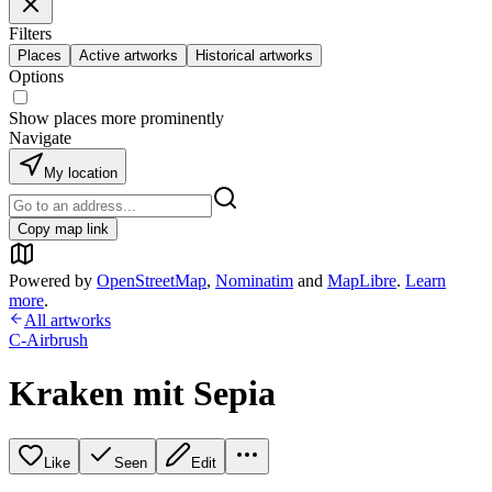
Filters
Places
Active artworks
Historical artworks
Options
Show places more prominently
Navigate
My location
Copy map link
Powered by
OpenStreetMap
,
Nominatim
and
MapLibre
.
Learn
more
.
All artworks
C-Airbrush
Kraken mit Sepia
Like
Seen
Edit