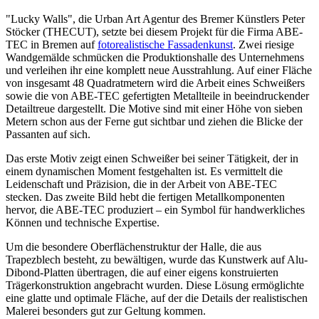
"Lucky Walls", die Urban Art Agentur des Bremer Künstlers Peter
Stöcker (THECUT), setzte bei diesem Projekt für die Firma ABE-
TEC in Bremen auf
fotorealistische Fassadenkunst
. Zwei riesige
Wandgemälde schmücken die Produktionshalle des Unternehmens
und verleihen ihr eine komplett neue Ausstrahlung. Auf einer Fläche
von insgesamt 48 Quadratmetern wird die Arbeit eines Schweißers
sowie die von ABE-TEC gefertigten Metallteile in beeindruckender
Detailtreue dargestellt. Die Motive sind mit einer Höhe von sieben
Metern schon aus der Ferne gut sichtbar und ziehen die Blicke der
Passanten auf sich.
Das erste Motiv zeigt einen Schweißer bei seiner Tätigkeit, der in
einem dynamischen Moment festgehalten ist. Es vermittelt die
Leidenschaft und Präzision, die in der Arbeit von ABE-TEC
stecken. Das zweite Bild hebt die fertigen Metallkomponenten
hervor, die ABE-TEC produziert – ein Symbol für handwerkliches
Können und technische Expertise.
Um die besondere Oberflächenstruktur der Halle, die aus
Trapezblech besteht, zu bewältigen, wurde das Kunstwerk auf Alu-
Dibond-Platten übertragen, die auf einer eigens konstruierten
Trägerkonstruktion angebracht wurden. Diese Lösung ermöglichte
eine glatte und optimale Fläche, auf der die Details der realistischen
Malerei besonders gut zur Geltung kommen.