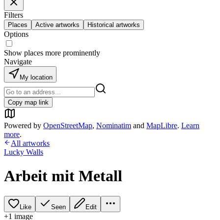
Filters
Places
Active artworks
Historical artworks
Options
Show places more prominently
Navigate
My location
Copy map link
Powered by
OpenStreetMap
,
Nominatim
and
MapLibre
.
Learn
more
.
All artworks
Lucky Walls
Arbeit mit Metall
Like
Seen
Edit
+
1
image