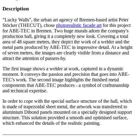
Description
"Lucky Walls", the urban art agency of Bremen-based artist Peter
Stöcker (THECUT), chose
photorealistic facade art
for this project
for ABE-TEC in Bremen. Two huge murals adorn the company's
production hall, giving it a completely new look. Covering a total
area of 48 square metres, they depict the work of a welder and the
metal parts produced by ABE-TEC in impressive detail. At a height
of seven metres, the images are clearly visible from a distance and
attract the attention of passers-by.
The first image shows a welder at work, captured in a dynamic
moment. It conveys the passion and precision that goes into ABE-
TEC's work. The second image highlights the finished metal
components that ABE-TEC produces - a symbol of craftsmanship
and technical expertise.
In order to cope with the special surface structure of the hall, which
is made of trapezoidal sheet metal, the artwork was transferred to
aluminium Dibond panels mounted on a specially designed support
structure. This solution provided a smooth and optimised surface,
which enhanced the details of the realistic painting.
–––––––––––––––––––––––––––––––––––––––––––––––––––––––