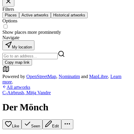
Filters
Places
Active artworks
Historical artworks
Options
Show places more prominently
Navigate
My location
Copy map link
Powered by
OpenStreetMap
,
Nominatim
and
MapLibre
.
Learn
more
.
All artworks
C-Airbrush
,
Mitja Vandre
Der Mönch
Like
Seen
Edit