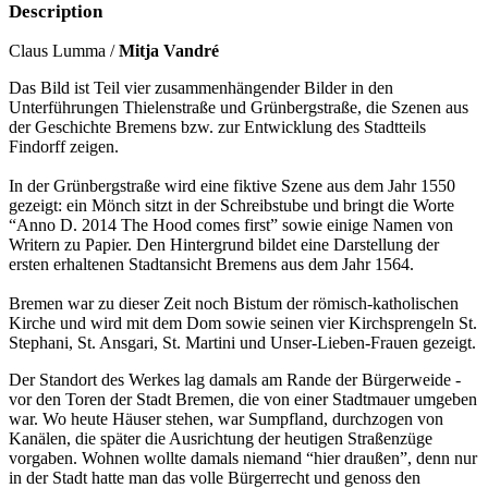
Description
Claus Lumma /
Mitja Vandré
Das Bild ist Teil vier zusammenhängender Bilder in den
Unterführungen Thielenstraße und Grünbergstraße, die Szenen aus
der Geschichte Bremens bzw. zur Entwicklung des Stadtteils
Findorff zeigen.
In der Grünbergstraße wird eine fiktive Szene aus dem Jahr 1550
gezeigt: ein Mönch sitzt in der Schreibstube und bringt die Worte
“Anno D. 2014 The Hood comes first” sowie einige Namen von
Writern zu Papier. Den Hintergrund bildet eine Darstellung der
ersten erhaltenen Stadtansicht Bremens aus dem Jahr 1564.
Bremen war zu dieser Zeit noch Bistum der römisch-katholischen
Kirche und wird mit dem Dom sowie seinen vier Kirchsprengeln St.
Stephani, St. Ansgari, St. Martini und Unser-Lieben-Frauen gezeigt.
Der Standort des Werkes lag damals am Rande der Bürgerweide -
vor den Toren der Stadt Bremen, die von einer Stadtmauer umgeben
war. Wo heute Häuser stehen, war Sumpfland, durchzogen von
Kanälen, die später die Ausrichtung der heutigen Straßenzüge
vorgaben. Wohnen wollte damals niemand “hier draußen”, denn nur
in der Stadt hatte man das volle Bürgerrecht und genoss den