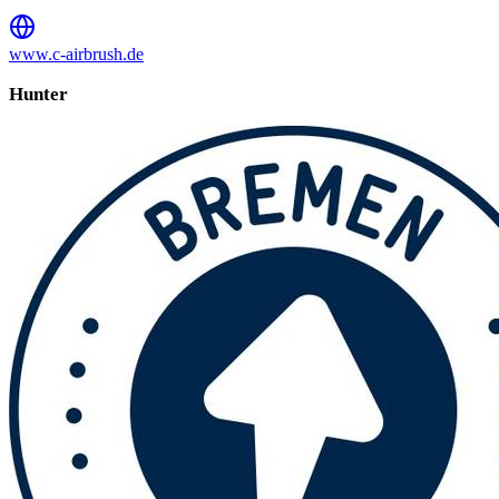
www.c-airbrush.de
Hunter