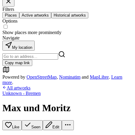
Filters
Places
Active artworks
Historical artworks
Options
Show places more prominently
Navigate
My location
Copy map link
Powered by
OpenStreetMap
,
Nominatim
and
MapLibre
.
Learn
more
.
All artworks
Unknown - Bremen
Max und Moritz
Like
Seen
Edit