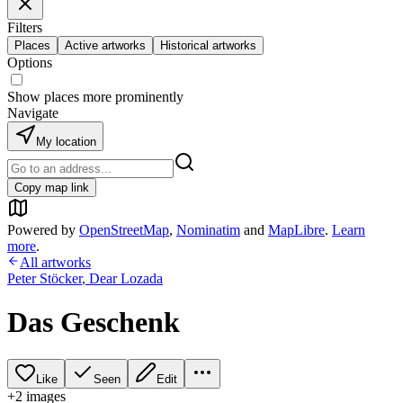
Filters
Places
Active artworks
Historical artworks
Options
Show places more prominently
Navigate
My location
Copy map link
Powered by
OpenStreetMap
,
Nominatim
and
MapLibre
.
Learn
more
.
All artworks
Peter Stöcker
,
Dear Lozada
Das Geschenk
Like
Seen
Edit
+
2
image
s