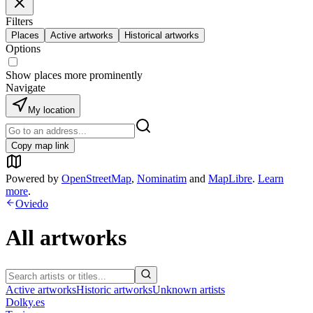
Filters
Places
Active artworks
Historical artworks
Options
Show places more prominently
Navigate
My location
Copy map link
Powered by
OpenStreetMap
,
Nominatim
and
MapLibre
.
Learn
more
.
Oviedo
All artworks
Active artworks
Historic artworks
Unknown artists
Dolky.es