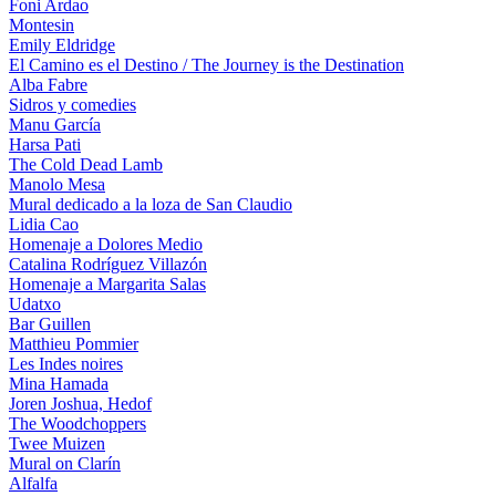
Foni Ardao
Montesin
Emily Eldridge
El Camino es el Destino / The Journey is the Destination
Alba Fabre
Sidros y comedies
Manu García
Harsa Pati
The Cold Dead Lamb
Manolo Mesa
Mural dedicado a la loza de San Claudio
Lidia Cao
Homenaje a Dolores Medio
Catalina Rodríguez Villazón
Homenaje a Margarita Salas
Udatxo
Bar Guillen
Matthieu Pommier
Les Indes noires
Mina Hamada
Joren Joshua, Hedof
The Woodchoppers
Twee Muizen
Mural on Clarín
Alfalfa