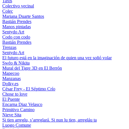
Taxis
Colectivo vecinal
Colec
Mariana Duarte Santos
Bastián Prendes
Manos pintadas
Sentydo Art
Codo con codo
Bastián Prendes
Trenzas
Sentydo Art
El futuro está en la imaginación de quien una vez soñó volar
Swéo & Nikita
Mural del Tigre 3D en El Berrón
Mapecoo
Manzanas
Dolky.es
César Frey - El Séptimo Crío
Chose to love
El Puente
Encarna Diaz Velasco
Primitivo Camino
Nieve Sita
Si tien arreglu, s’arreglará. Si nun lu tien, arregláu ta
Luogo Comune