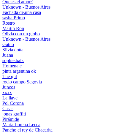
Que es el amor?
Unknown - Buenos Aires
Fachada de.una casa
sasha Primo
Rostro
Martin Ron
Olivia con un globo
Unknown - Buenos Aires
Gatito
Silvia dotta
Juana
sophie.balk
Homenaje
pinta argentina ok
The girl
rocio campo Segovia
Juncos
xxxx
La llave
Pol Corona
Casas
jonas graffiti
Pirámide
Maria Lorena Lecea
Pancho el rey de Chacarita