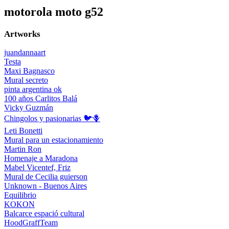
motorola moto g52
Artworks
juandannaart
Testa
Maxi Bagnasco
Mural secreto
pinta argentina ok
100 años Carlitos Balá
Vicky Guzmán
Chingolos y pasionarias 🐦🪻
Leti Bonetti
Mural para un estacionamiento
Martin Ron
Homenaje a Maradona
Mabel Vicentef, Friz
Mural de Cecilia guierson
Unknown - Buenos Aires
Equilibrio
KOKON
Balcarce espació cultural
HoodGraffTeam