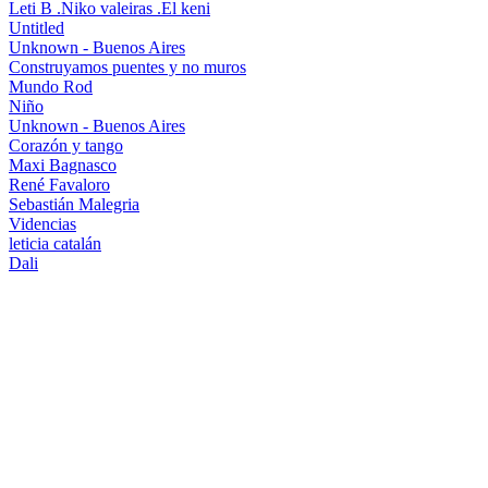
Leti B .Niko valeiras .El keni
Untitled
Unknown - Buenos Aires
Construyamos puentes y no muros
Mundo Rod
Niño
Unknown - Buenos Aires
Corazón y tango
Maxi Bagnasco
René Favaloro
Sebastián Malegria
Videncias
leticia catalán
Dali