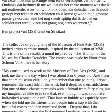
val lokten met hun prachtige stem en ze vervolgens vermoorden…
Ondanks dat herinner ik me wel dat dit het eerste moment was dat ik
mij realiseerde: wow, dit wil ik ook doen. En sindsdien ben ik nooit
gestopt met tekenen en schilderen en is kunst gewoon mijn grootste
passie geworden, vind het nog steeds spijtig dat ik de titel en
schilder niet weet, ik zou het graag nog eens weerzien :)”
Een project van MSK Gent en Straat.art
The collective of young fans of the Museum of Fine Arts (MSK)
invited artists to create murals, inspired by the collection of MSK.
This is one of the results, a mural inspired by ‘The Triumph of the
Muses’ by Charles Doudelet. The choice was made by Noor from
Schoon Volk. here is her story:
"My cousin used to work at the Museum of Fine Arts (MSK) and
took me there one day when I was about 5 or 6 years old. And from
that entire museum visit, I only remember that one painting. I don't
remember the exact title or the artist, but it depicted mermaids/sirens.
Not one of those classic mermaids with a fishtail from fairy tales, but
my imaginative little eyes saw that, even though it was about five
half-naked women on a raft. That fantasy bubble was quickly burst
when she told me that sirens lured people into a trap with their
beautiful voices and then murdered them... Despite that, I do
remember that this was the first moment I realized: wow, I want to