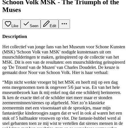
Schoon Volk MSK - The Triumph of the
Muses
Like
Seen
Edit
Description
Het collectief van jonge fans van het Museum voor Schone Kunsten
(MSK) 'Schoon Volk van MSK' nodigde kunstenaars uit om
muurschilderingen te maken, geïnspireerd op de collectie van het
MSK. Dit is een van de resultaten: een muurschildering geïnspireerd
op 'De Triomf van de Muzen' van Charles Doudelet. De keuze is
gemaakt door Noor van Schoon Volk. Hier is haar verhaal:
“Mijn nicht werkte vroeger bij het MSK en heeft mij op een dag
eens meegenomen toen ik ongeveer 5/6 jaar was. En van het hele
museumbezoek kan ik mij enkel nog dat ene schilderij herinneren.
Ik ken de exacte titel of de schilder niet meer maar er stonden
zeemeerminnen/sirenes op afgebeeld. Niet zo’n klassieke
zeemeermin met een vissenstaart uit de sprookjes, maar mijn
fantasierijke kinderoogjes zagen dat er wel in ook al waren het een
stuk of 5 halfnaakte vrouwen op vlot. Die fantasie-bubbel werd al
snel gebarsten toen ze mij wist te vertellen dat sirenes mensen in de