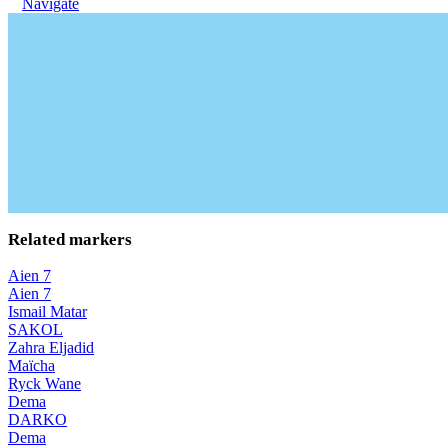
Navigate
Related markers
Aien 7
Aien 7
Ismail Matar
SAKOL
Zahra Eljadid
Maïcha
Ryck Wane
Dema
DARKO
Dema