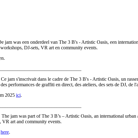
e jam was een onderdeel van The 3 B's - Artistic Oasis, een internationa
, workshops, DJ-sets, VR art en community events.
en.
_________________________________
 Ce jam s'inscrivait dans le cadre de The 3 B's - Artistic Oasis, un rassem
 performances de graffiti en direct, des ateliers, des sets de DJ, de l'
 Jam 2025
ici
.
_________________________________
 The jam was part of The 3 B’s – Artistic Oasis, an international urban a
s, VR art and community events.
5
here
.