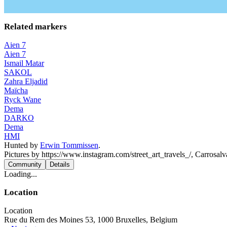
Related markers
Aien 7
Aien 7
Ismail Matar
SAKOL
Zahra Eljadid
Maïcha
Ryck Wane
Dema
DARKO
Dema
HMI
Hunted by
Erwin Tommissen
.
Pictures by https://www.instagram.com/street_art_travels_/, Carrosalv
Community
Details
Loading...
Location
Location
Rue du Rem des Moines 53, 1000 Bruxelles, Belgium