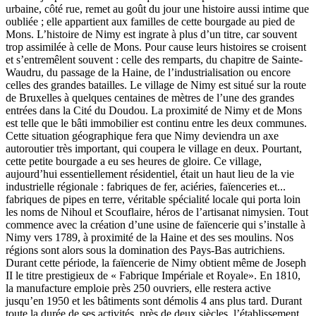
urbaine, côté rue, remet au goût du jour une histoire aussi intime que
oubliée ; elle appartient aux familles de cette bourgade au pied de
Mons. L’histoire de Nimy est ingrate à plus d’un titre, car souvent
trop assimilée à celle de Mons. Pour cause leurs histoires se croisent
et s’entremêlent souvent : celle des remparts, du chapitre de Sainte-
Waudru, du passage de la Haine, de l’industrialisation ou encore
celles des grandes batailles. Le village de Nimy est situé sur la route
de Bruxelles à quelques centaines de mètres de l’une des grandes
entrées dans la Cité du Doudou. La proximité de Nimy et de Mons
est telle que le bâti immobilier est continu entre les deux communes.
Cette situation géographique fera que Nimy deviendra un axe
autoroutier très important, qui coupera le village en deux. Pourtant,
cette petite bourgade a eu ses heures de gloire. Ce village,
aujourd’hui essentiellement résidentiel, était un haut lieu de la vie
industrielle régionale : fabriques de fer, aciéries, faïenceries et...
fabriques de pipes en terre, véritable spécialité locale qui porta loin
les noms de Nihoul et Scouflaire, héros de l’artisanat nimysien. Tout
commence avec la création d’une usine de faïencerie qui s’installe à
Nimy vers 1789, à proximité de la Haine et des ses moulins. Nos
régions sont alors sous la domination des Pays-Bas autrichiens.
Durant cette période, la faïencerie de Nimy obtient même de Joseph
II le titre prestigieux de « Fabrique Impériale et Royale». En 1810,
la manufacture emploie près 250 ouvriers, elle restera active
jusqu’en 1950 et les bâtiments sont démolis 4 ans plus tard. Durant
toute la durée de ses activités, près de deux siècles, l’établissement