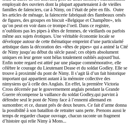
employait des ouvriers dont la plupart appartenaient à de vieilles
familles de faïenciers, car à Nimy, on l’était de père en fils. Outre
les articles de ménage, la faïencerie fabriquait des flambeaux ornés
de figures, des groupes en biscuit «Belgique et Champêtre», tels
qu’on peut en voir dans ce trompe-l’oeil. Dans ce registre,
n’oublions pas les pipes à têtes de femmes, de vieillards ou parfois
même aux sujets érotiques. Une véritable économie locale se
développe autour de cette thématique empreint d’une particularité
artistique dans la décoration des «têtes de pipes» qui a animé la Cité
de Nimy jusqu’au début du siècle passé; ces objets absolument
uniques en leur genre sont hélas totalement oubliés aujourd’hui.
Enfin notre regard est attiré par une plaque commémorative, elle
célèbre le courage du Lieutenant Dease et du soldat Godley. Elle se
trouve à proximité du pont de Nimy. Il s’agit là d’un fait historique
important qui appartient autant à la mémoire collective des
nimysiens qu’à celle des Anglais. En effet, la première Victoria
Cross décernée par le gouvernement anglais pendant la Grande
Guerre récompense la vaillance du soldat Godley,qui parvint à
défendre seul le pont de Nimy face à l’ennemi allemand en
surnombre; et ce, durant près de deux heures. Ce fait d’arme donna
la possibilité à son bataillon de retraiter sans perte. Prenons aussi le
temps de regarder chaque ouvrage, chacun raconte un fragment
d’histoire qui relie Nimy à Mons...
_______________________________________________________