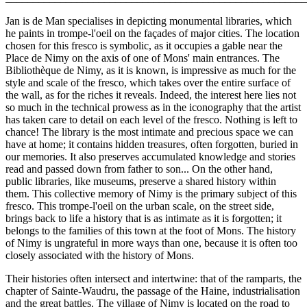
Jan is de Man specialises in depicting monumental libraries, which
he paints in trompe-l'oeil on the façades of major cities. The location
chosen for this fresco is symbolic, as it occupies a gable near the
Place de Nimy on the axis of one of Mons' main entrances. The
Bibliothèque de Nimy, as it is known, is impressive as much for the
style and scale of the fresco, which takes over the entire surface of
the wall, as for the riches it reveals. Indeed, the interest here lies not
so much in the technical prowess as in the iconography that the artist
has taken care to detail on each level of the fresco. Nothing is left to
chance! The library is the most intimate and precious space we can
have at home; it contains hidden treasures, often forgotten, buried in
our memories. It also preserves accumulated knowledge and stories
read and passed down from father to son... On the other hand,
public libraries, like museums, preserve a shared history within
them. This collective memory of Nimy is the primary subject of this
fresco. This trompe-l'oeil on the urban scale, on the street side,
brings back to life a history that is as intimate as it is forgotten; it
belongs to the families of this town at the foot of Mons. The history
of Nimy is ungrateful in more ways than one, because it is often too
closely associated with the history of Mons.
Their histories often intersect and intertwine: that of the ramparts, the
chapter of Sainte-Waudru, the passage of the Haine, industrialisation
and the great battles. The village of Nimy is located on the road to