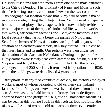
Brussels, just a few hundred metres from one of the main entrances
to the Cité du Doudou. The proximity of Nimy and Mons is such
that the housing stock is continuous between the two communes.
This geographical location means that Nimy will become a major
motorway route, cutting the village in two. Yet this small village has
had its hours of glory. The village, which is now mainly residential,
was a major centre of the region's industrial life, with ironworks,
steelworks, earthenware factories and... clay-pipe factories, a real
local speciality that has long borne the names of Nihoul and
Scouflaire, heroes of Nimysian craftsmanship. It all began with the
creation of an earthenware factory in Nimy around 1789, close to
the river Haine and its mills. Our regions were then under the
domination of the Austrian Netherlands. During this period, the
Nimy earthenware factory was even awarded the prestigious title of
‘Imperial and Royal Factory’ by Joseph II. In 1810, the factory
employed around 250 workers. It remained in operation until 1950,
when the buildings were demolished 4 years later.
Throughout its nearly two centuries of activity, the factory employed
workers, most of whom belonged to old earthenware-making
families, for in Nimy, earthenware was handed down from father to
son. As well as household items, the factory also made figure-
adorned torches and groups in ‘Belgique et Champêtre’ biscuit, as
can be seen in this trompe-l'oeil. In this register, let's not forget the
pipes with heads of women, old men or sometimes even erotic