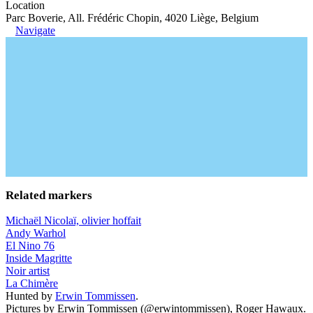
Location
Parc Boverie, All. Frédéric Chopin, 4020 Liège, Belgium
Navigate
Related markers
Michaël Nicolaï, olivier hoffait
Andy Warhol
El Nino 76
Inside Magritte
Noir artist
La Chimère
Hunted by
Erwin Tommissen
.
Pictures by Erwin Tommissen (@erwintommissen), Roger Hawaux.