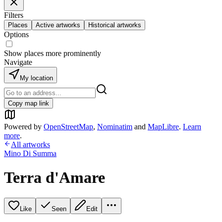
Filters
Places
Active artworks
Historical artworks
Options
Show places more prominently
Navigate
My location
Copy map link
Powered by
OpenStreetMap
,
Nominatim
and
MapLibre
.
Learn
more
.
All artworks
Mino Di Summa
Terra d'Amare
Like
Seen
Edit