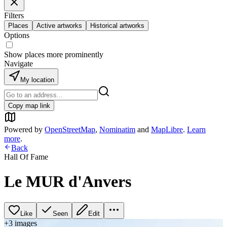
Filters
Places
Active artworks
Historical artworks
Options
Show places more prominently
Navigate
My location
Copy map link
Powered by
OpenStreetMap
,
Nominatim
and
MapLibre
.
Learn
more
.
Back
Hall Of Fame
Le MUR d'Anvers
Like
Seen
Edit
+
3
image
s