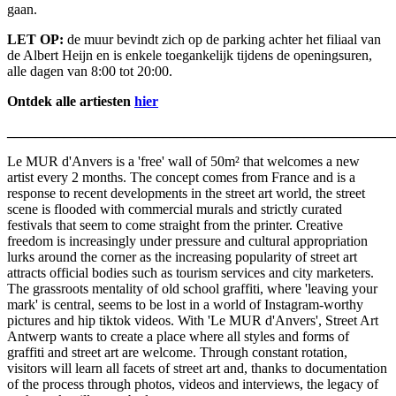
gaan.
LET OP:
de muur bevindt zich op de parking achter het filiaal van
de Albert Heijn en is enkele toegankelijk tijdens de openingsuren,
alle dagen van 8:00 tot 20:00.
Ontdek alle artiesten
hier
______________________________________________________
Le MUR d'Anvers is a 'free' wall of 50m² that welcomes a new
artist every 2 months. The concept comes from France and is a
response to recent developments in the street art world, the street
scene is flooded with commercial murals and strictly curated
festivals that seem to come straight from the printer. Creative
freedom is increasingly under pressure and cultural appropriation
lurks around the corner as the increasing popularity of street art
attracts official bodies such as tourism services and city marketers.
The grassroots mentality of old school graffiti, where 'leaving your
mark' is central, seems to be lost in a world of Instagram-worthy
pictures and hip tiktok videos. With 'Le MUR d'Anvers', Street Art
Antwerp wants to create a place where all styles and forms of
graffiti and street art are welcome. Through constant rotation,
visitors will learn all facets of street art and, thanks to documentation
of the process through photos, videos and interviews, the legacy of