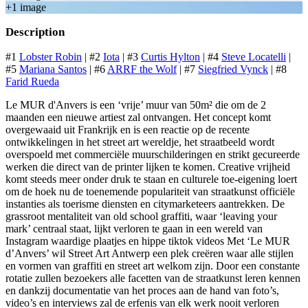
+
1
image
Description
#1
Lobster Robin
| #2
Iota
| #3
Curtis Hylton
| #4
Steve Locatelli
|
#5
Mariana Santos
| #6
ARRF the Wolf
| #7
Siegfried Vynck
| #8
Farid Rueda
Le MUR d'Anvers is een ‘vrije’ muur van 50m² die om de 2
maanden een nieuwe artiest zal ontvangen. Het concept komt
overgewaaid uit Frankrijk en is een reactie op de recente
ontwikkelingen in het street art wereldje, het straatbeeld wordt
overspoeld met commerciële muurschilderingen en strikt gecureerde
werken die direct van de printer lijken te komen. Creative vrijheid
komt steeds meer onder druk te staan en culturele toe-eigening loert
om de hoek nu de toenemende populariteit van straatkunst officiële
instanties als toerisme diensten en citymarketeers aantrekken. De
grassroot mentaliteit van old school graffiti, waar ‘leaving your
mark’ centraal staat, lijkt verloren te gaan in een wereld van
Instagram waardige plaatjes en hippe tiktok videos Met ‘Le MUR
d’Anvers’ wil Street Art Antwerp een plek creëren waar alle stijlen
en vormen van graffiti en street art welkom zijn. Door een constante
rotatie zullen bezoekers alle facetten van de straatkunst leren kennen
en dankzij documentatie van het proces aan de hand van foto’s,
video’s en interviews zal de erfenis van elk werk nooit verloren