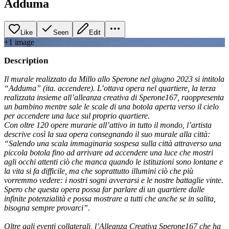
Adduma
Like
Seen
Edit
+
1
image
Description
Il murale realizzato da Millo allo Sperone nel giugno 2023 si intitola
“Adduma” (ita. accendere). L’ottava opera nel quartiere, la terza
realizzata insieme all’alleanza creativa di Sperone167, raoppresenta
un bambino mentre sale le scale di una botola aperta verso il cielo
per accendere una luce sul proprio quartiere.
Con oltre 120 opere murarie all’attivo in tutto il mondo, l’artista
descrive così la sua opera consegnando il suo murale alla città:
“Salendo una scala immaginaria sospesa sulla città attraverso una
piccola botola fino ad arrivare ad accendere una luce che mostri
agli occhi attenti ciò che manca quando le istituzioni sono lontane e
la vita si fa difficile, ma che soprattutto illumini ciò che più
vorremmo vedere: i nostri sogni avverarsi e le nostre battaglie vinte.
Spero che questa opera possa far parlare di un quartiere dalle
infinite potenzialità e possa mostrare a tutti che anche se in salita,
bisogna sempre provarci”.
Oltre agli eventi collaterali, l’Alleanza Creativa Sperone167 che ha