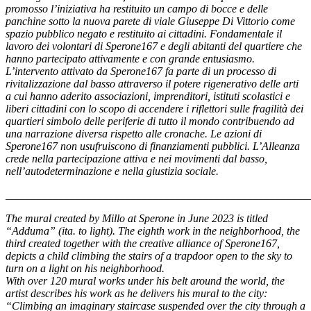
promosso l’iniziativa ha restituito un campo di bocce e delle
panchine sotto la nuova parete di viale Giuseppe Di Vittorio come
spazio pubblico negato e restituito ai cittadini. Fondamentale il
lavoro dei volontari di Sperone167 e degli abitanti del quartiere che
hanno partecipato attivamente e con grande entusiasmo.
L’intervento attivato da Sperone167 fa parte di un processo di
rivitalizzazione dal basso attraverso il potere rigenerativo delle arti
a cui hanno aderito associazioni, imprenditori, istituti scolastici e
liberi cittadini con lo scopo di accendere i riflettori sulle fragilità dei
quartieri simbolo delle periferie di tutto il mondo contribuendo ad
una narrazione diversa rispetto alle cronache. Le azioni di
Sperone167 non usufruiscono di finanziamenti pubblici. L’Alleanza
crede nella partecipazione attiva e nei movimenti dal basso,
nell’autodeterminazione e nella giustizia sociale.
_______________________________________________________
The mural created by Millo at Sperone in June 2023 is titled
“Adduma” (ita. to light). The eighth work in the neighborhood, the
third created together with the creative alliance of Sperone167,
depicts a child climbing the stairs of a trapdoor open to the sky to
turn on a light on his neighborhood.
With over 120 mural works under his belt around the world, the
artist describes his work as he delivers his mural to the city:
“Climbing an imaginary staircase suspended over the city through a