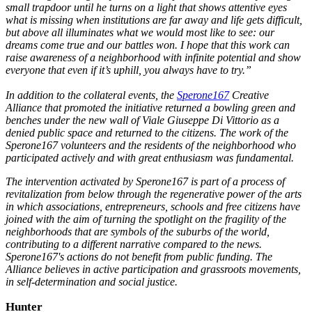
small trapdoor until he turns on a light that shows attentive eyes
what is missing when institutions are far away and life gets difficult,
but above all illuminates what we would most like to see: our
dreams come true and our battles won. I hope that this work can
raise awareness of a neighborhood with infinite potential and show
everyone that even if it’s uphill, you always have to try.”
In addition to the collateral events, the
Sperone167
Creative
Alliance that promoted the initiative returned a bowling green and
benches under the new wall of Viale Giuseppe Di Vittorio as a
denied public space and returned to the citizens. The work of the
Sperone167 volunteers and the residents of the neighborhood who
participated actively and with great enthusiasm was fundamental.
The intervention activated by Sperone167 is part of a process of
revitalization from below through the regenerative power of the arts
in which associations, entrepreneurs, schools and free citizens have
joined with the aim of turning the spotlight on the fragility of the
neighborhoods that are symbols of the suburbs of the world,
contributing to a different narrative compared to the news.
Sperone167's actions do not benefit from public funding. The
Alliance believes in active participation and grassroots movements,
in self-determination and social justice.
Hunter