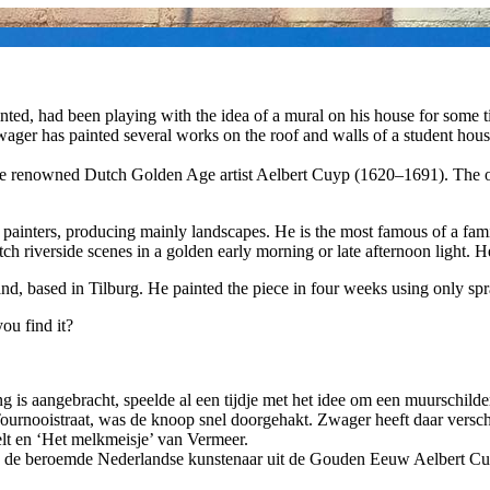
ted, had been playing with the idea of a mural on his house for some tim
ager has painted several works on the roof and walls of a student house
the renowned Dutch Golden Age artist Aelbert Cuyp (1620–1691). The or
nters, producing mainly landscapes. He is the most famous of a family
ch riverside scenes in a golden early morning or late afternoon light. 
and, based in Tilburg. He painted the piece in four weeks using only sp
you find it?
is aangebracht, speelde al een tijdje met het idee om een muurschilder
Tournooistraat, was de knoop snel doorgehakt. Zwager heeft daar versc
elt en ‘Het melkmeisje’ van Vermeer.
n de beroemde Nederlandse kunstenaar uit de Gouden Eeuw Aelbert Cuyp