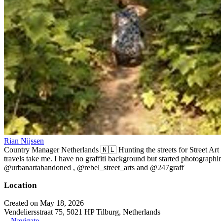
Rian Nijssen
Country Manager Netherlands 🇳🇱 Hunting the streets for Street Art
travels take me. I have no graffiti background but started photographin
@urbanartabandoned , @rebel_street_arts and @247graff
Location
Created on May 18, 2026
Vendeliersstraat 75, 5021 HP Tilburg, Netherlands
Navigate