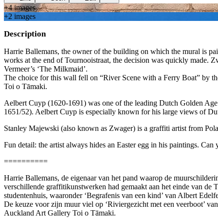
+
4
image
s
+
2
image
s
Description
Harrie Ballemans, the owner of the building on which the mural is pain
works at the end of Tournooistraat, the decision was quickly made. Zw
Vermeer’s ‘The Milkmaid’.
The choice for this wall fell on “River Scene with a Ferry Boat” by 
Toi o Tāmaki.
Aelbert Cuyp (1620-1691) was one of the leading Dutch Golden Age pai
1651/52). Aelbert Cuyp is especially known for his large views of Dut
Stanley Majewski (also known as Zwager) is a graffiti artist from Pol
Fun detail: the artist always hides an Easter egg in his paintings. Can 
==========
Harrie Ballemans, de eigenaar van het pand waarop de muurschildering 
verschillende graffitikunstwerken had gemaakt aan het einde van de 
studentenhuis, waaronder ‘Begrafenis van een kind’ van Albert Edelf
De keuze voor zijn muur viel op ‘Riviergezicht met een veerboot’ va
Auckland Art Gallery Toi o Tāmaki.