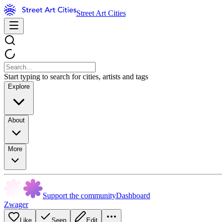
Street Art Cities
Start typing to search for cities, artists and tags
Explore
About
More
Support the community
Dashboard
Zwager
Like
Seen
Edit