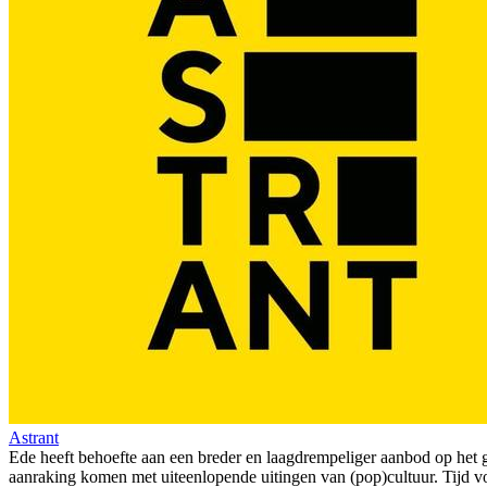
Astrant
Ede heeft behoefte aan een breder en laagdrempeliger aanbod op het 
aanraking komen met uiteenlopende uitingen van (pop)cultuur. Tijd vo