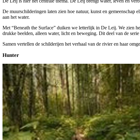
De Leij is hier het centrale thema. De Leij brengt water, leven en verb
De muurschilderingen laten zien hoe natuur, kunst en gemeenschap elk
aan het water.
Met “Beneath the Surface” duiken we letterlijk in De Leij. We zien het 
drukke beelden, alleen water, licht en beweging. Dit deel van de serie
Samen vertellen de schilderijen het verhaal van de rivier en haar omge
Hunter