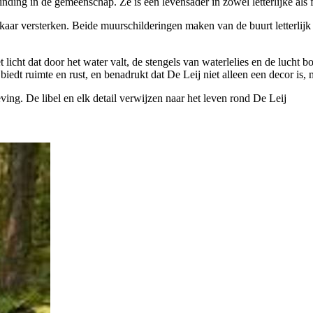
inding in de gemeenschap. Ze is een levensader in zowel letterlijke als f
aar versterken. Beide muurschilderingen maken van de buurt letterlijk
licht dat door het water valt, de stengels van waterlelies en de lucht b
 biedt ruimte en rust, en benadrukt dat De Leij niet alleen een decor is
ving. De libel en elk detail verwijzen naar het leven rond De Leij