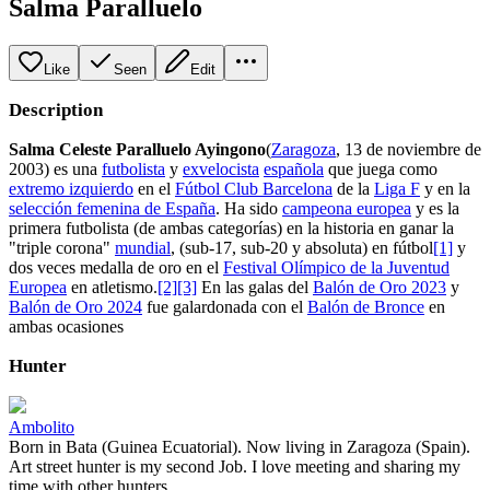
Salma Paralluelo
Like
Seen
Edit
Description
Salma Celeste Paralluelo Ayingono
(
Zaragoza
, 13 de noviembre de
2003) es una
futbolista
y
exvelocista
española
que juega como
extremo izquierdo
en el
Fútbol Club Barcelona
de la
Liga F
y en la
selección femenina de España
. Ha sido
campeona europea
y es la
primera futbolista (de ambas categorías) en la historia en ganar la
"triple corona"
mundial
, (sub-17, sub-20 y absoluta) en fútbol
[1]
​ y
dos veces medalla de oro en el
Festival Olímpico de la Juventud
Europea
en atletismo.
[2]
[3]
​ En las galas del
Balón de Oro 2023
y
Balón de Oro 2024
fue galardonada con el
Balón de Bronce
en
ambas ocasiones
Hunter
Ambolito
Born in Bata (Guinea Ecuatorial). Now living in Zaragoza (Spain).
Art street hunter is my second Job. I love meeting and sharing my
time with other hunters