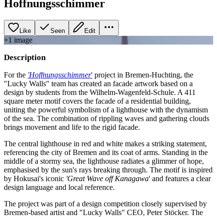
Hoffnungsschimmer
Like
Seen
Edit
+
1
image
Description
For the
'Hoffnungsschimmer
'
project in Bremen-Huchting, the
"Lucky Walls" team has created an facade artwork based on a
design by students from the Wilhelm-Wagenfeld-Schule. A 411
square meter motif covers the facade of a residential building,
uniting the powerful symbolism of a lighthouse with the dynamism
of the sea. The combination of rippling waves and gathering clouds
brings movement and life to the rigid facade.
The central lighthouse in red and white makes a striking statement,
referencing the city of Bremen and its coat of arms. Standing in the
middle of a stormy sea, the lighthouse radiates a glimmer of hope,
emphasised by the sun's rays breaking through. The motif is inspired
by Hokusai's iconic
'Great Wave off Kanagawa
' and features a clear
design language and local reference.
The project was part of a design competition closely supervised by
Bremen-based artist and "Lucky Walls" CEO, Peter Stöcker. The