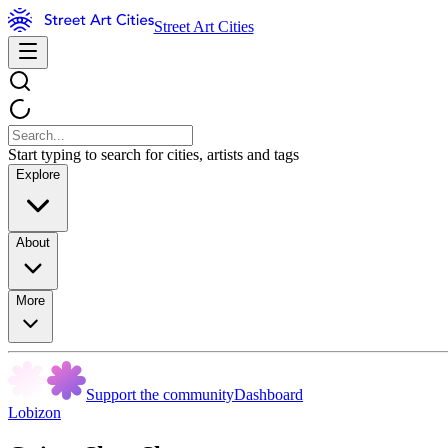
Street Art Cities
Start typing to search for cities, artists and tags
Explore
About
More
Support the community
Dashboard
Lobizon