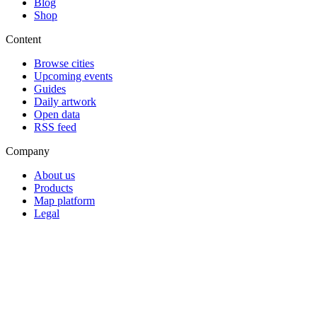
Blog
Shop
Content
Browse cities
Upcoming events
Guides
Daily artwork
Open data
RSS feed
Company
About us
Products
Map platform
Legal