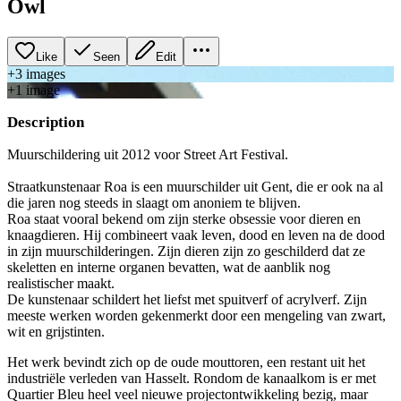
Owl
Like
Seen
Edit
+
3
image
s
+
1
image
Description
Muurschildering uit 2012 voor Street Art Festival.
Straatkunstenaar Roa is een muurschilder uit Gent, die er ook na al
die jaren nog steeds in slaagt om anoniem te blijven.
Roa staat vooral bekend om zijn sterke obsessie voor dieren en
knaagdieren. Hij combineert vaak leven, dood en leven na de dood
in zijn muurschilderingen. Zijn dieren zijn zo geschilderd dat ze
skeletten en interne organen bevatten, wat de aanblik nog
realistischer maakt.
De kunstenaar schildert het liefst met spuitverf of acrylverf. Zijn
meeste werken worden gekenmerkt door een mengeling van zwart,
wit en grijstinten.
Het werk bevindt zich op de oude mouttoren, een restant uit het
industriële verleden van Hasselt. Rondom de kanaalkom is er met
Quartier Bleu heel veel nieuwe projectontwikkeling bezig, maar