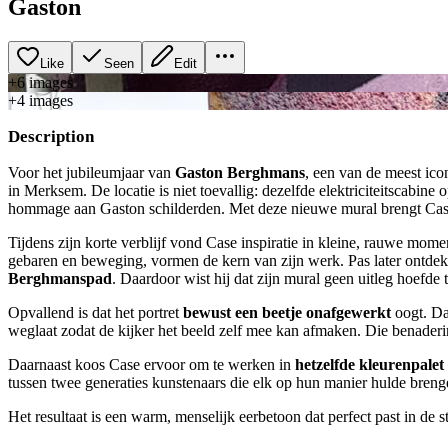
Gaston
Like
Seen
Edit
+
6
image
s
+
4
image
s
Description
Voor het jubileumjaar van
Gaston Berghmans
, een van de meest ico
in Merksem. De locatie is niet toevallig: dezelfde elektriciteitscabin
hommage aan Gaston schilderden. Met deze nieuwe mural brengt Ca
Tijdens zijn korte verblijf vond Case inspiratie in kleine, rauwe mom
gebaren en beweging, vormen de kern van zijn werk. Pas later ontde
Berghmanspad
. Daardoor wist hij dat zijn mural geen uitleg hoefde 
Opvallend is dat het portret
bewust een beetje onafgewerkt
oogt. Da
weglaat zodat de kijker het beeld zelf mee kan afmaken. Die benaderin
Daarnaast koos Case ervoor om te werken in
hetzelfde kleurenpalet
tussen twee generaties kunstenaars die elk op hun manier hulde breng
Het resultaat is een warm, menselijk eerbetoon dat perfect past in de s