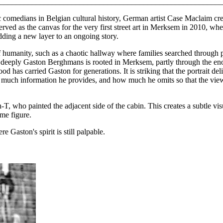
________________________________________________________
 comedians in Belgian cultural history, German artist Case Maclaim cre
served as the canvas for the very first street art in Merksem in 2010,
dding a new layer to an ongoing story.
f humanity, such as a chaotic hallway where families searched through p
w deeply Gaston Berghmans is rooted in Merksem, partly through the e
d has carried Gaston for generations. It is striking that the portrait d
much information he provides, and how much he omits so that the view
‑T, who painted the adjacent side of the cabin. This creates a subtle v
ame figure.
e Gaston's spirit is still palpable.