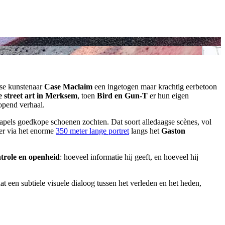
tse kunstenaar
Case Maclaim
een ingetogen maar krachtig eerbetoon
e street art in Merksem
, toen
Bird en Gun‑T
er hun eigen
opend verhaal.
stapels goedkope schoenen zochten. Dat soort alledaagse scènes, vol
er via het enorme
350 meter lange portret
langs het
Gaston
trole en openheid
: hoeveel informatie hij geeft, en hoeveel hij
at een subtiele visuele dialoog tussen het verleden en het heden,