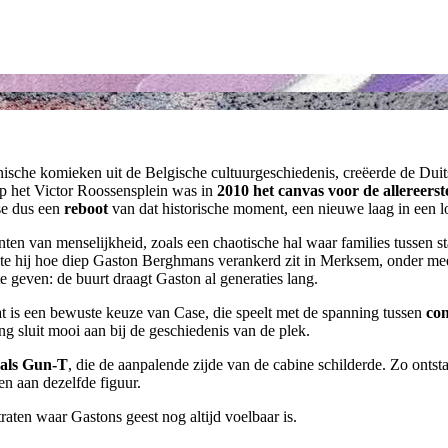
nische komieken uit de Belgische cultuurgeschiedenis, creëerde de Dui
e op het Victor Roossensplein was in
2010 het canvas voor de allereerst
se dus een
reboot
van dat historische moment, een nieuwe laag in een l
enten van menselijkheid, zoals een chaotische hal waar families tussen 
kte hij hoe diep Gaston Berghmans verankerd zit in Merksem, onder me
te geven: de buurt draagt Gaston al generaties lang.
t is een bewuste keuze van Case, die speelt met de spanning tussen
con
g sluit mooi aan bij de geschiedenis van de plek.
 als Gun‑T
, die de aanpalende zijde van de cabine schilderde. Zo ontsta
en aan dezelfde figuur.
traten waar Gastons geest nog altijd voelbaar is.