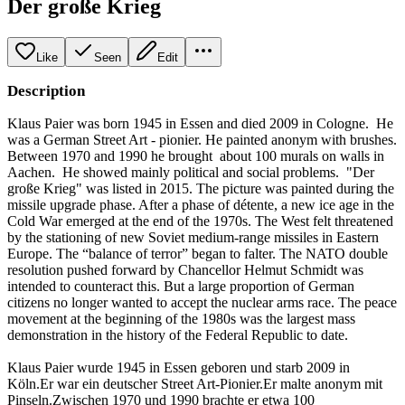
Der große Krieg
Like
Seen
Edit
Description
Klaus Paier was born 1945 in Essen and died 2009 in Cologne. He
was a German Street Art - pionier. He painted anonym with brushes.
Between 1970 and 1990 he brought about 100 murals on walls in
Aachen. He showed mainly political and social problems. "Der
große Krieg" was listed in 2015. The picture was painted during the
missile upgrade phase. After a phase of détente, a new ice age in the
Cold War emerged at the end of the 1970s. The West felt threatened
by the stationing of new Soviet medium-range missiles in Eastern
Europe. The “balance of terror” began to falter. The NATO double
resolution pushed forward by Chancellor Helmut Schmidt was
intended to counteract this. But a large proportion of German
citizens no longer wanted to accept the nuclear arms race. The peace
movement at the beginning of the 1980s was the largest mass
demonstration in the history of the Federal Republic to date.
Klaus Paier wurde 1945 in Essen geboren und starb 2009 in
Köln.Er war ein deutscher Street Art-Pionier.Er malte anonym mit
Pinseln.Zwischen 1970 und 1990 brachte er etwa 100