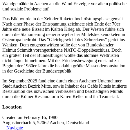
Wandgemälde in Aachen an die Wand.Er zeigte vor allem politische
und soziale Probleme auf.
Das Bild wurde in der Zeit der Raketenhochrüstungsphase gemalt.
Nach einer Phase der Entspannung zeichnete sich Ende der 70er
Jahre eine neue Eiszeit im Kalten Krieg ab. Der Westen fühlte sich
durch die Stationierung neuer sowjetischer Mittelstreckenraketen in
Osteuropa bedroht. Das "Gleichgewicht des Schreckens" geriet ins
Wanken. Dem entgegenwirken sollte der von Bundeskanzler
Helmut Schmidt vorangetriebene NATO-Doppelbeschluss. Doch
ein großer Teil der Bundesbürger wollte das atomare Wettrüsten
nicht länger hinnehmen. Mit der Friedensbewegung entstand zu
Beginn der 1980er Jahre die bis dahin größte Massendemonstration
in der Geschichte der Bundesrepublik.
Im September2025 fand eine durch einen Aachener Unternehmer,
Stadt Aachen Bezirk Mitte, sowie Inhaber des Cafés Kittels initiierte
Restauration des inzwischen verblassten und beschädigten Murals
durch die Kölner Restauratorin Karen Keller und ihr Team statt.
Location
Created on February 16, 1980
Augustinerbach 5, 52062 Aachen, Deutschland
Navigate