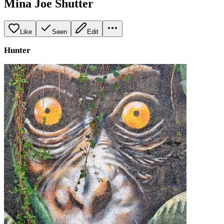
Mina Joe Shutter
Like
Seen
Edit
Hunter