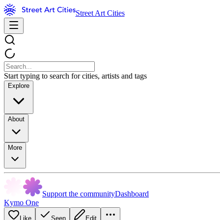
Street Art Cities
Start typing to search for cities, artists and tags
Explore
About
More
Support the community
Dashboard
Kymo One
Like
Seen
Edit