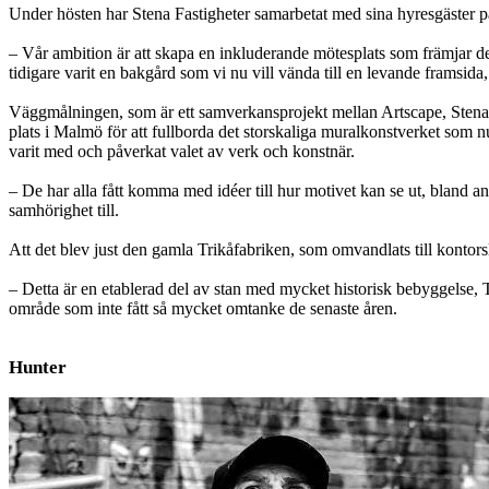
Under hösten har Stena Fastigheter samarbetat med sina hyresgäster p
– Vår ambition är att skapa en inkluderande mötesplats som främjar de
tidigare varit en bakgård som vi nu vill vända till en levande framsid
Väggmålningen, som är ett samverkansprojekt
mellan Artscape, Stena
plats i Malmö för att fullborda det storskaliga muralkonstverket som 
varit med och påverkat valet av verk och konstnär.
– De har alla fått komma med idéer till hur motivet kan se ut, bland a
samhörighet till.
Att det blev just den gamla Trikåfabriken, som omvandlats till kontorsl
– Detta är en etablerad del av stan med mycket historisk bebyggelse, Tr
område som inte fått så mycket omtanke de senaste åren.
Hunter