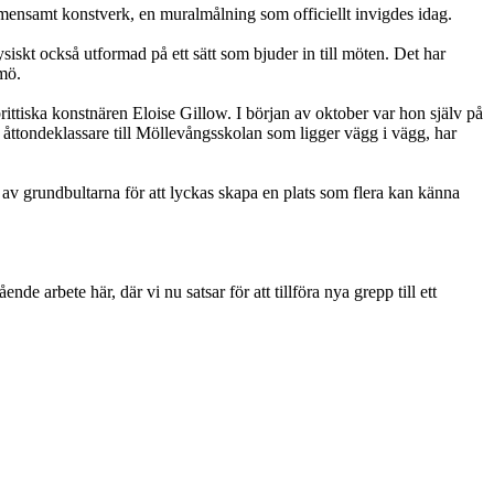
mensamt konstverk, en muralmålning som officiellt invigdes idag.
iskt också utformad på ett sätt som bjuder in till möten.
Det har
lmö.
ttiska konstnären Eloise Gillow. I början av oktober var hon själv på
 åttondeklassare till Möllevångsskolan som ligger vägg i vägg, har
 av grundbultarna för att lyckas skapa en plats som flera kan känna
 arbete här, där vi nu satsar för att tillföra nya grepp till ett