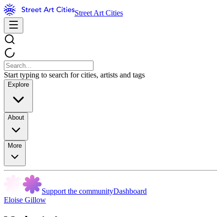
Street Art Cities
Start typing to search for cities, artists and tags
Explore
About
More
Support the community
Dashboard
Eloise Gillow