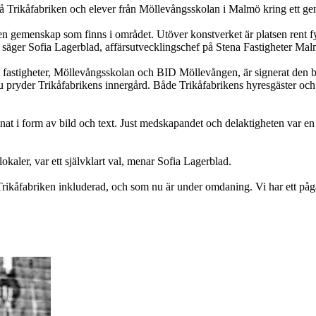
å Trikåfabriken och elever från Möllevångsskolan i Malmö kring ett ge
n gemenskap som finns i området. Utöver konstverket är platsen rent fys
a, säger Sofia Lagerblad, affärsutvecklingschef på Stena Fastigheter Ma
 fastigheter, Möllevångsskolan och BID Möllevången, är signerat den bri
nu pryder Trikåfabrikens innergård. Både Trikåfabrikens hyresgäster och
nnat i form av bild och text. Just medskapandet och delaktigheten var en
okaler, var ett självklart val, menar Sofia Lagerblad.
ikåfabriken inkluderad, och som nu är under omdaning. Vi har ett pågående