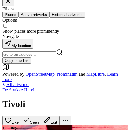
Filters
Places
Active artworks
Historical artworks
Options
Show places more prominently
Navigate
My location
Copy map link
Powered by
OpenStreetMap
,
Nominatim
and
MapLibre
.
Learn
more
.
All artworks
De Strakke Hand
Tivoli
Like
Seen
Edit
+
1
image