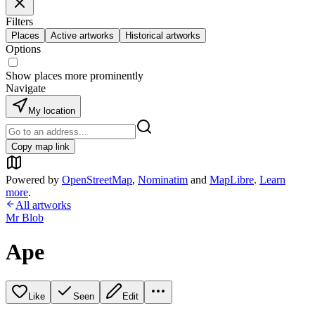
Filters
Places
Active artworks
Historical artworks
Options
Show places more prominently
Navigate
My location
Copy map link
Powered by
OpenStreetMap
,
Nominatim
and
MapLibre
.
Learn
more
.
All artworks
Mr Blob
Ape
Like
Seen
Edit