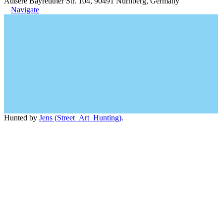
Äußere Bayreuther Str. 104, 90491 Nürnberg, Germany
Navigate
Hunted by
Jens (Street_Art_Hunting)
.