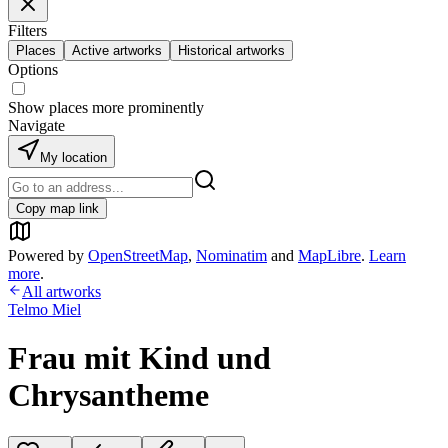
Filters
Places
Active artworks
Historical artworks
Options
Show places more prominently
Navigate
My location
Copy map link
Powered by
OpenStreetMap
,
Nominatim
and
MapLibre
.
Learn
more
.
All artworks
Telmo Miel
Frau mit Kind und
Chrysantheme