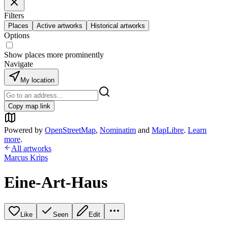
Filters
Places
Active artworks
Historical artworks
Options
Show places more prominently
Navigate
My location
Copy map link
Powered by
OpenStreetMap
,
Nominatim
and
MapLibre
.
Learn
more
.
All artworks
Marcus Krips
Eine-Art-Haus
Like
Seen
Edit