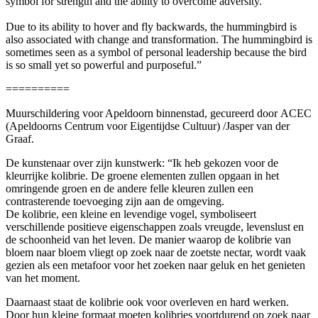
symbol for strength and the ability to overcome adversity.
Due to its ability to hover and fly backwards, the hummingbird is
also associated with change and transformation. The hummingbird is
sometimes seen as a symbol of personal leadership because the bird
is so small yet so powerful and purposeful.”
==========
Muurschildering voor Apeldoorn binnenstad, gecureerd door ACEC
(Apeldoorns Centrum voor Eigentijdse Cultuur) /Jasper van der
Graaf.
De kunstenaar over zijn kunstwerk: “Ik heb gekozen voor de
kleurrijke kolibrie. De groene elementen zullen opgaan in het
omringende groen en de andere felle kleuren zullen een
contrasterende toevoeging zijn aan de omgeving.
De kolibrie, een kleine en levendige vogel, symboliseert
verschillende positieve eigenschappen zoals vreugde, levenslust en
de schoonheid van het leven. De manier waarop de kolibrie van
bloem naar bloem vliegt op zoek naar de zoetste nectar, wordt vaak
gezien als een metafoor voor het zoeken naar geluk en het genieten
van het moment.
Daarnaast staat de kolibrie ook voor overleven en hard werken.
Door hun kleine formaat moeten kolibries voortdurend op zoek naar