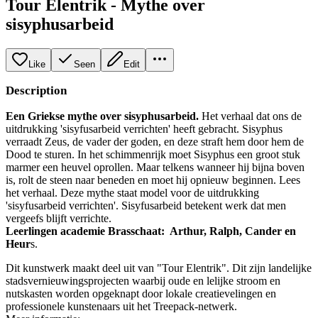
Tour Elentrik - Mythe over
sisyphusarbeid
Like
Seen
Edit
Description
Een Griekse mythe over sisyphusarbeid.
Het verhaal dat ons de
uitdrukking 'sisyfusarbeid verrichten' heeft gebracht. Sisyphus
verraadt Zeus, de vader der goden, en deze straft hem door hem de
Dood te sturen. In het schimmenrijk moet Sisyphus een groot stuk
marmer een heuvel oprollen. Maar telkens wanneer hij bijna boven
is, rolt de steen naar beneden en moet hij opnieuw beginnen. Lees
het verhaal. Deze mythe staat model voor de uitdrukking
'sisyfusarbeid verrichten'. Sisyfusarbeid betekent werk dat men
vergeefs blijft verrichte.
Leerlingen academie Brasschaat: Arthur, Ralph, Cander en
Heur
s.
Dit kunstwerk maakt deel uit van "Tour Elentrik". Dit zijn landelijke
stadsvernieuwingsprojecten waarbij oude en lelijke stroom en
nutskasten worden opgeknapt door lokale creatievelingen en
professionele kunstenaars uit het Treepack-netwerk.