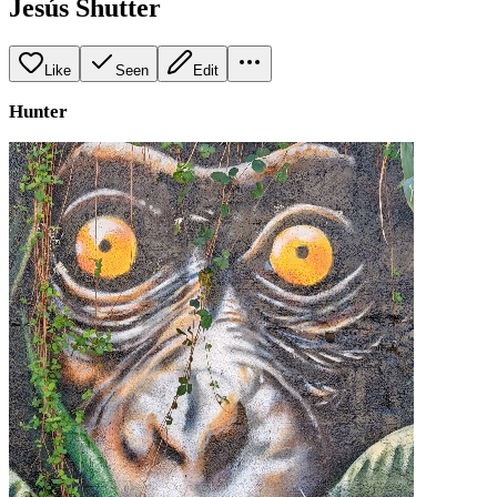
Jesús Shutter
Like
Seen
Edit
Hunter