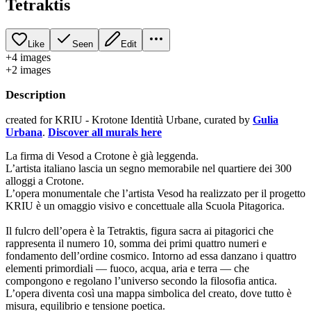
Tetraktis
Like
Seen
Edit
+
4
image
s
+
2
image
s
Description
created for KRIU - Krotone Identità Urbane, curated by
Gulia
Urbana
.
Discover all murals here
La firma di Vesod a Crotone è già leggenda.
L’artista italiano lascia un segno memorabile nel quartiere dei 300
alloggi a Crotone.
L’opera monumentale che l’artista Vesod ha realizzato per il progetto
KRIU è un omaggio visivo e concettuale alla Scuola Pitagorica.
Il fulcro dell’opera è la Tetraktis, figura sacra ai pitagorici che
rappresenta il numero 10, somma dei primi quattro numeri e
fondamento dell’ordine cosmico. Intorno ad essa danzano i quattro
elementi primordiali — fuoco, acqua, aria e terra — che
compongono e regolano l’universo secondo la filosofia antica.
L’opera diventa così una mappa simbolica del creato, dove tutto è
misura, equilibrio e tensione poetica.