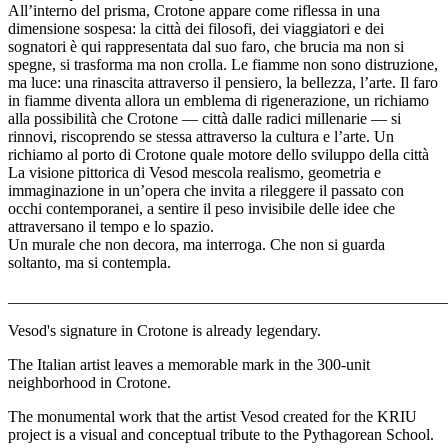
All’interno del prisma, Crotone appare come riflessa in una
dimensione sospesa: la città dei filosofi, dei viaggiatori e dei
sognatori è qui rappresentata dal suo faro, che brucia ma non si
spegne, si trasforma ma non crolla. Le fiamme non sono distruzione,
ma luce: una rinascita attraverso il pensiero, la bellezza, l’arte. Il faro
in fiamme diventa allora un emblema di rigenerazione, un richiamo
alla possibilità che Crotone — città dalle radici millenarie — si
rinnovi, riscoprendo se stessa attraverso la cultura e l’arte. Un
richiamo al porto di Crotone quale motore dello sviluppo della città
La visione pittorica di Vesod mescola realismo, geometria e
immaginazione in un’opera che invita a rileggere il passato con
occhi contemporanei, a sentire il peso invisibile delle idee che
attraversano il tempo e lo spazio.
Un murale che non decora, ma interroga. Che non si guarda
soltanto, ma si contempla.
_______________________________________________________
Vesod's signature in Crotone is already legendary.
The Italian artist leaves a memorable mark in the 300-unit
neighborhood in Crotone.
The monumental work that the artist Vesod created for the KRIU
project is a visual and conceptual tribute to the Pythagorean School.