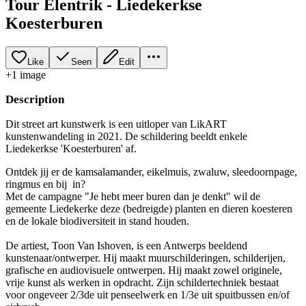
Tour Elentrik - Liedekerkse
Koesterburen
Like
Seen
Edit
+
1
image
Description
Dit street art kunstwerk is een uitloper van LikART
kunstenwandeling in 2021. De schildering beeldt enkele
Liedekerkse 'Koesterburen' af.
Ontdek jij er de kamsalamander, eikelmuis, zwaluw, sleedoornpage,
ringmus en bij in?
Met de campagne "Je hebt meer buren dan je denkt" wil de
gemeente Liedekerke deze (bedreigde) planten en dieren koesteren
en de lokale biodiversiteit in stand houden.
De artiest, Toon Van Ishoven, is een Antwerps beeldend
kunstenaar/ontwerper. Hij maakt muurschilderingen, schilderijen,
grafische en audiovisuele ontwerpen. Hij maakt zowel originele,
vrije kunst als werken in opdracht. Zijn schildertechniek bestaat
voor ongeveer 2/3de uit penseelwerk en 1/3e uit spuitbussen en/of