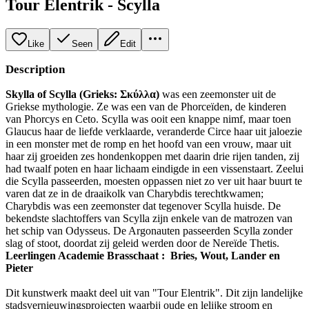
Tour Elentrik - Scylla
Like
Seen
Edit
Description
Skylla of Scylla (Grieks: Σκύλλα)
was een zeemonster uit de
Griekse mythologie. Ze was een van de Phorceïden, de kinderen
van Phorcys en Ceto. Scylla was ooit een knappe nimf, maar toen
Glaucus haar de liefde verklaarde, veranderde Circe haar uit jaloezie
in een monster met de romp en het hoofd van een vrouw, maar uit
haar zij groeiden zes hondenkoppen met daarin drie rijen tanden, zij
had twaalf poten en haar lichaam eindigde in een vissenstaart. Zeelui
die Scylla passeerden, moesten oppassen niet zo ver uit haar buurt te
varen dat ze in de draaikolk van Charybdis terechtkwamen;
Charybdis was een zeemonster dat tegenover Scylla huisde. De
bekendste slachtoffers van Scylla zijn enkele van de matrozen van
het schip van Odysseus. De Argonauten passeerden Scylla zonder
slag of stoot, doordat zij geleid werden door de Nereïde Thetis.
Leerlingen Academie Brasschaat : Bries, Wout, Lander en
Pieter
Dit kunstwerk maakt deel uit van "Tour Elentrik". Dit zijn landelijke
stadsvernieuwingsprojecten waarbij oude en lelijke stroom en