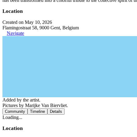
has been transformed into a colorful tribute to the collective spirit of t
Location
Created on May 10, 2026
Flamingostraat 58, 9000 Gent, Belgium
Navigate
Added by the artist.
Pictures by Marijke Van Biervliet.
Community
Timeline
Details
Loading...
Location