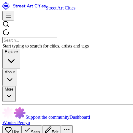
Street Art Cities
Start typing to search for cities, artists and tags
Explore
About
More
Support the community
Dashboard
Wouter Persyn
Like
Seen
Edit