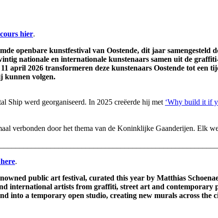
cours hier
.
mde openbare kunstfestival van Oostende, dit jaar samengesteld d
tig nationale en internationale kunstenaars samen uit de graffiti-,
t 11 april 2026 transformeren deze kunstenaars Oostende tot een ti
ij kunnen volgen.
tal Ship werd georganiseerd. In 2025 creëerde hij met
‘Why build it if y
aal verbonden door het thema van de Koninklijke Gaanderijen. Elk werk 
________________________________________________________
 here
.
owned public art festival, curated this year by Matthias Schoenae
 international artists from graffiti, street art and contemporary pa
nd into a temporary open studio, creating new murals across the cit