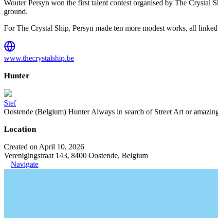
Wouter Persyn won the first talent contest organised by The Crystal S
ground.
For The Crystal Ship, Persyn made ten more modest works, all linked 
www.thecrystalship.be
Hunter
Stef
Oostende (Belgium) Hunter Always in search of Street Art or amazing g
Location
Created on April 10, 2026
Verenigingstraat 143, 8400 Oostende, Belgium
Navigate