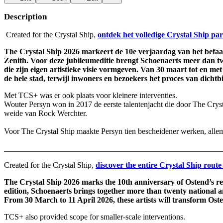
Description
Created for the Crystal Ship,
ontdek het volledige Crystal Ship par
The Crystal Ship 2026 markeert de 10e verjaardag van het befaa
Zenith. Voor deze jubileumeditie brengt Schoenaerts meer dan twin
die zijn eigen artistieke visie vormgeven. Van 30 maart tot en me
de hele stad, terwijl inwoners en bezoekers het proces van dichtb
Met TCS+ was er ook plaats voor kleinere interventies.
Wouter Persyn won in 2017 de eerste talentenjacht die door The Crys
weide van Rock Werchter.
Voor The Crystal Ship maakte Persyn tien bescheidener werken, allem
_______________________________________________________
Created for the Crystal Ship,
discover the entire Crystal Ship route
The Crystal Ship 2026 marks the 10th anniversary of Ostend’s ren
edition, Schoenaerts brings together more than twenty national and
From 30 March to 11 April 2026, these artists will transform Oste
TCS+ also provided scope for smaller-scale interventions.