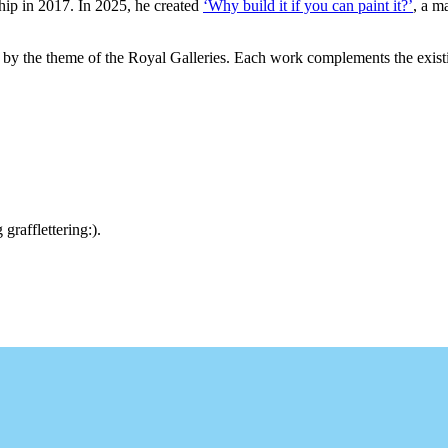
hip in 2017. In 2025, he created
‘Why build it if you can paint it?’
, a m
by the theme of the Royal Galleries. Each work complements the existin
rafflettering:).