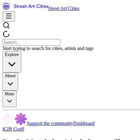
Street Art Cities
Start typing to search for cities, artists and tags
Explore
About
More
Support the community
Dashboard
K2B Graff