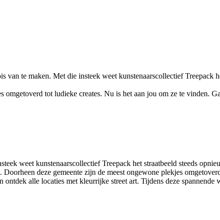
is van te maken. Met die insteek weet kunstenaarscollectief Treepack he
mgetoverd tot ludieke creates. Nu is het aan jou om ze te vinden. Ga 
insteek weet kunstenaarscollectief Treepack het straatbeeld steeds opni
rk. Doorheen deze gemeente zijn de meest ongewone plekjes omgetoverd t
en ontdek alle locaties met kleurrijke street art. Tijdens deze spannend