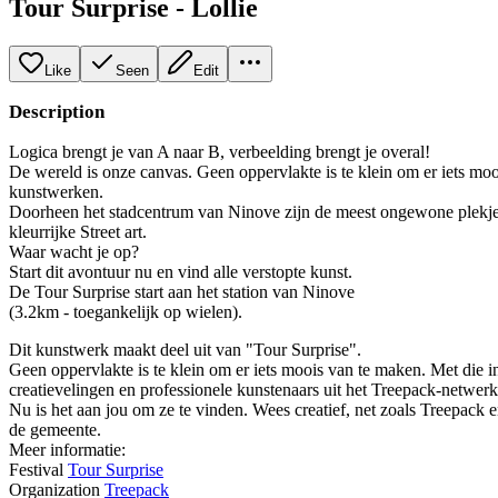
Tour Surprise - Lollie
Like
Seen
Edit
Description
Logica brengt je van A naar B, verbeelding brengt je overal!
De wereld is onze canvas. Geen oppervlakte is te klein om er iets moo
kunstwerken.
Doorheen het stadcentrum van Ninove zijn de meest ongewone plekjes o
kleurrijke Street art.
Waar wacht je op?
Start dit avontuur nu en vind alle verstopte kunst.
De Tour Surprise start aan het station van Ninove
(3.2km - toegankelijk op wielen).
Dit kunstwerk maakt deel uit van "Tour Surprise".
Geen oppervlakte is te klein om er iets moois van te maken. Met die 
creatievelingen en professionele kunstenaars uit het Treepack-netwe
Nu is het aan jou om ze te vinden. Wees creatief, net zoals Treepack 
de gemeente.
Meer informatie:
Festival
Tour Surprise
Organization
Treepack