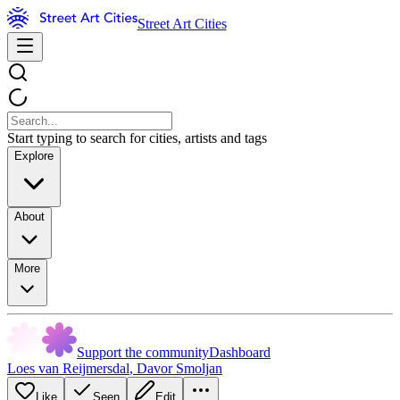
Street Art Cities
Start typing to search for cities, artists and tags
Explore
About
More
Support the community
Dashboard
Loes van Reijmersdal
,
Davor Smoljan
Like
Seen
Edit