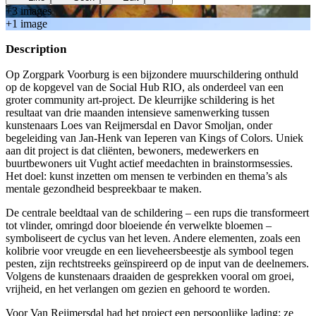
+
3
image
s
+
1
image
Description
Op Zorgpark Voorburg is een bijzondere muurschildering onthuld
op de kopgevel van de Social Hub RIO, als onderdeel van een
groter community art-project. De kleurrijke schildering is het
resultaat van drie maanden intensieve samenwerking tussen
kunstenaars Loes van Reijmersdal en Davor Smoljan, onder
begeleiding van Jan-Henk van Ieperen van Kings of Colors. Uniek
aan dit project is dat cliënten, bewoners, medewerkers en
buurtbewoners uit Vught actief meedachten in brainstormsessies.
Het doel: kunst inzetten om mensen te verbinden en thema’s als
mentale gezondheid bespreekbaar te maken.
De centrale beeldtaal van de schildering – een rups die transformeert
tot vlinder, omringd door bloeiende én verwelkte bloemen –
symboliseert de cyclus van het leven. Andere elementen, zoals een
kolibrie voor vreugde en een lieveheersbeestje als symbool tegen
pesten, zijn rechtstreeks geïnspireerd op de input van de deelnemers.
Volgens de kunstenaars draaiden de gesprekken vooral om groei,
vrijheid, en het verlangen om gezien en gehoord te worden.
Voor Van Reijmersdal had het project een persoonlijke lading: ze