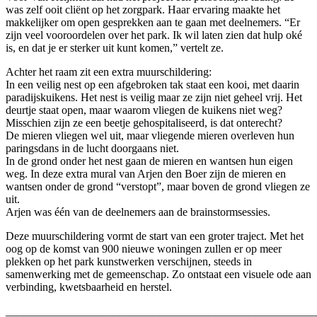
was zelf ooit cliënt op het zorgpark. Haar ervaring maakte het
makkelijker om open gesprekken aan te gaan met deelnemers. “Er
zijn veel vooroordelen over het park. Ik wil laten zien dat hulp oké
is, en dat je er sterker uit kunt komen,” vertelt ze.
Achter het raam zit een extra muurschildering:
In een veilig nest op een afgebroken tak staat een kooi, met daarin
paradijskuikens. Het nest is veilig maar ze zijn niet geheel vrij. Het
deurtje staat open, maar waarom vliegen de kuikens niet weg?
Misschien zijn ze een beetje gehospitaliseerd, is dat onterecht?
De mieren vliegen wel uit, maar vliegende mieren overleven hun
paringsdans in de lucht doorgaans niet.
In de grond onder het nest gaan de mieren en wantsen hun eigen
weg. In deze extra mural van Arjen den Boer zijn de mieren en
wantsen onder de grond “verstopt”, maar boven de grond vliegen ze
uit.
Arjen was één van de deelnemers aan de brainstormsessies.
Deze muurschildering vormt de start van een groter traject. Met het
oog op de komst van 900 nieuwe woningen zullen er op meer
plekken op het park kunstwerken verschijnen, steeds in
samenwerking met de gemeenschap. Zo ontstaat een visuele ode aan
verbinding, kwetsbaarheid en herstel.
_______________________________________________________