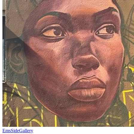
EmsSideGallery