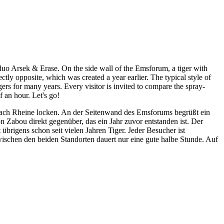
 duo Arsek & Erase. On the side wall of the Emsforum, a tiger with
ly opposite, which was created a year earlier. The typical style of
rs for many years. Every visitor is invited to compare the spray-
f an hour. Let's go!
nach Rheine locken. An der Seitenwand des Emsforums begrüßt ein
n Zabou direkt gegenüber, das ein Jahr zuvor entstanden ist. Der
brigens schon seit vielen Jahren Tiger. Jeder Besucher ist
ischen den beiden Standorten dauert nur eine gute halbe Stunde. Auf