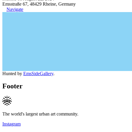
Emsstraße 67, 48429 Rheine, Germany
Navigate
Hunted by
EmsSideGallery
.
Footer
The world's largest urban art community.
Instagram