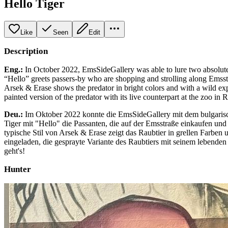
Hello Tiger
Like
Seen
Edit
Description
Eng.:
In October 2022, EmsSideGallery was able to lure two absolute t
“Hello” greets passers-by who are shopping and strolling along Emsst
Arsek & Erase shows the predator in bright colors and with a wild exp
painted version of the predator with its live counterpart at the zoo in
Deu.:
Im Oktober 2022 konnte die EmsSideGallery mit dem bulgarisc
Tiger mit "Hello" die Passanten, die auf der Emsstraße einkaufen und
typische Stil von Arsek & Erase zeigt das Raubtier in grellen Farben
eingeladen, die gesprayte Variante des Raubtiers mit seinem lebende
geht's!
Hunter