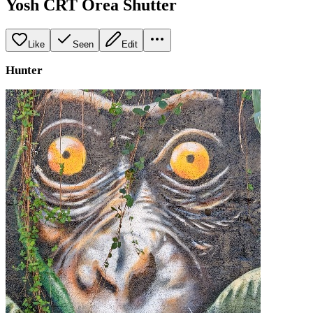
Yosh CRT Orea Shutter
Like
Seen
Edit
Hunter