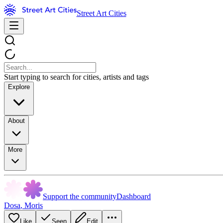
Street Art Cities
Start typing to search for cities, artists and tags
Explore
About
More
Support the community
Dashboard
Dosa
,
Moris
Like
Seen
Edit