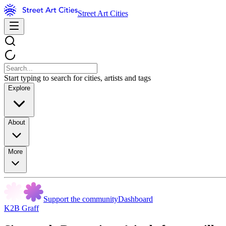
Street Art Cities
Start typing to search for cities, artists and tags
Explore
About
More
Support the community
Dashboard
K2B Graff