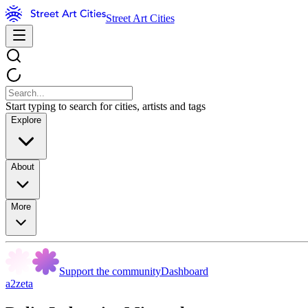
Street Art Cities
Start typing to search for cities, artists and tags
Explore
About
More
Support the community
Dashboard
a2zeta