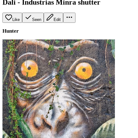
Dali - Industrias Minra shutter
Like
Seen
Edit
Hunter